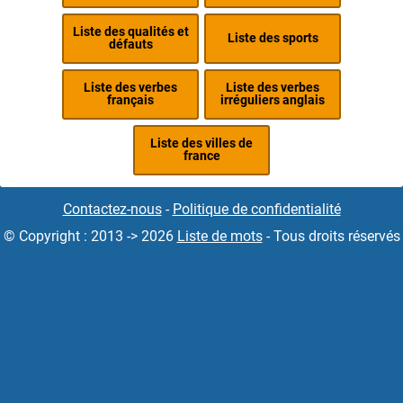
Liste des qualités et
Liste des sports
défauts
Liste des verbes
Liste des verbes
français
irréguliers anglais
Liste des villes de
france
Contactez-nous
-
Politique de confidentialité
© Copyright : 2013 -> 2026
Liste de mots
- Tous droits réservés