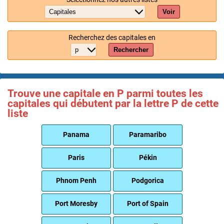
Voir
Recherchez des capitales en
Rechercher
Trouve une capitale en P parmi toutes les
capitales qui débutent par la lettre P de cette
liste
Panama
Paramaribo
Paris
Pékin
Phnom Penh
Podgorica
Port Moresby
Port of Spain