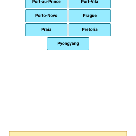
Port-au-Prince
Port-Vila
Porto-Novo
Prague
Praia
Pretoria
Pyongyang