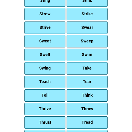
Sting
Stink
Strew
Strike
Strive
Swear
Sweat
Sweep
Swell
Swim
Swing
Take
Teach
Tear
Tell
Think
Thrive
Throw
Thrust
Tread