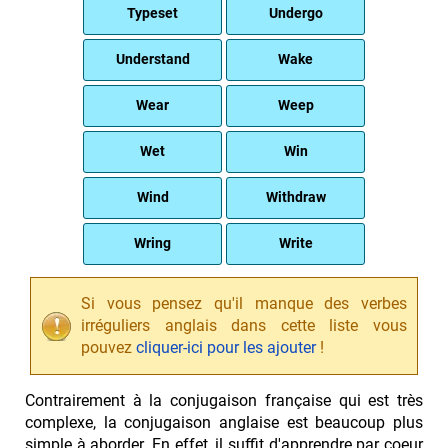
Typeset
Undergo
Understand
Wake
Wear
Weep
Wet
Win
Wind
Withdraw
Wring
Write
Si vous pensez qu'il manque des verbes
irréguliers anglais dans cette liste vous
pouvez
cliquer-ici pour les ajouter
!
Contrairement à la conjugaison française qui est très
complexe, la conjugaison anglaise est beaucoup plus
simple à aborder. En effet, il suffit d'apprendre par coeur