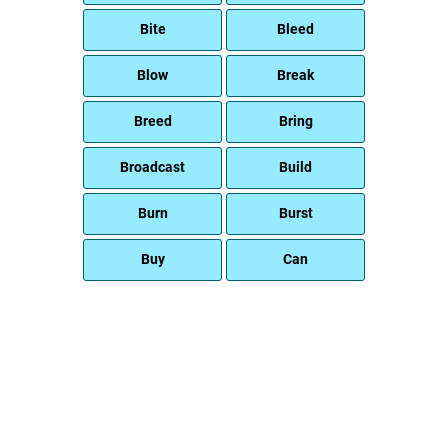
Bite
Bleed
Blow
Break
Breed
Bring
Broadcast
Build
Burn
Burst
Buy
Can