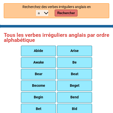
Recherchez des verbes irréguliers anglais en
Rechercher
Tous les verbes irréguliers anglais par ordre
alphabétique
Abide
Arise
Awake
Be
Bear
Beat
Become
Beget
Begin
Bend
Bet
Bid