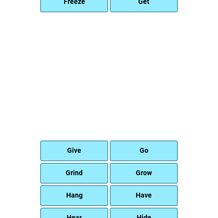
Freeze
Get
Give
Go
Grind
Grow
Hang
Have
Hear
Hide