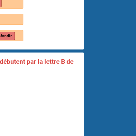
fondir
débutent par la lettre B de