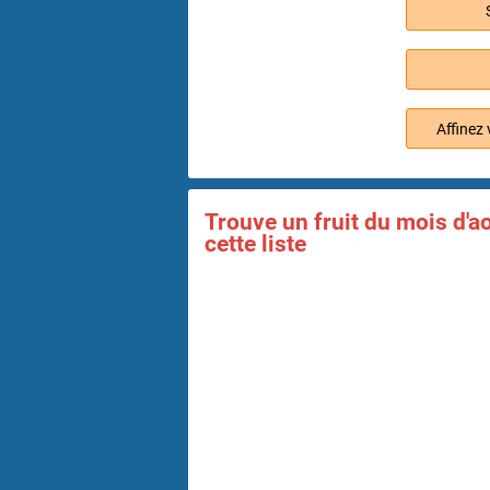
Affinez 
Trouve un fruit du mois d'ao
cette liste