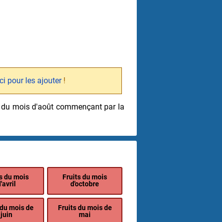
ici pour les ajouter
!
uit du mois d'août commençant par la
ts du mois
Fruits du mois
'avril
d'octobre
 du mois de
Fruits du mois de
juin
mai