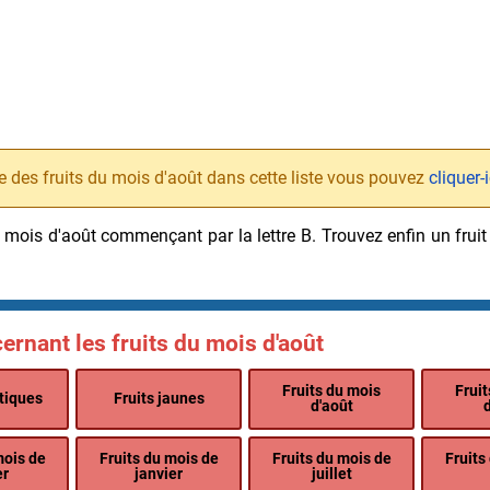
 des fruits du mois d'août dans cette liste vous pouvez
cliquer-
 du mois d'août commençant par la lettre B. Trouvez enfin un fr
ernant les fruits du mois d'août
Fruits du mois
Frui
tiques
Fruits jaunes
d'août
d
mois de
Fruits du mois de
Fruits du mois de
Fruits
er
janvier
juillet