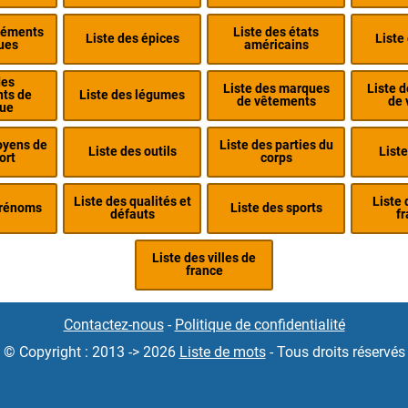
éléments
Liste des états
Liste des épices
Liste
ues
américains
des
Liste des marques
Liste 
nts de
Liste des légumes
de vêtements
de 
ue
oyens de
Liste des parties du
Liste des outils
Liste
ort
corps
Liste des qualités et
Liste 
prénoms
Liste des sports
défauts
fr
Liste des villes de
france
Contactez-nous
-
Politique de confidentialité
© Copyright : 2013 -> 2026
Liste de mots
- Tous droits réservés