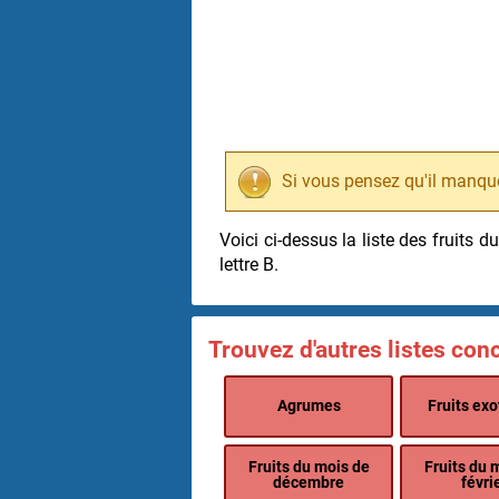
Si vous pensez qu'il manque
Voici ci-dessus la liste des fruits
lettre B.
Trouvez d'autres listes conc
Agrumes
Fruits exo
Fruits du mois de
Fruits du 
décembre
févri