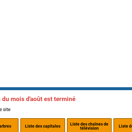
 du mois d'août est terminé
e site
Liste des chaînes de
arbres
Liste des capitales
Liste 
télévision