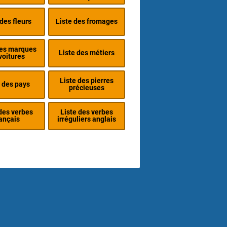
 des fleurs
Liste des fromages
des marques
Liste des métiers
voitures
Liste des pierres
 des pays
précieuses
des verbes
Liste des verbes
ançais
irréguliers anglais