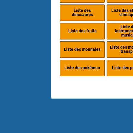
Liste des
Liste des 
dinosaures
chimiq
Liste 
Liste des fruits
instrume
musiq
Liste des m
Liste des monnaies
transp
Liste des pokémon
Liste des 