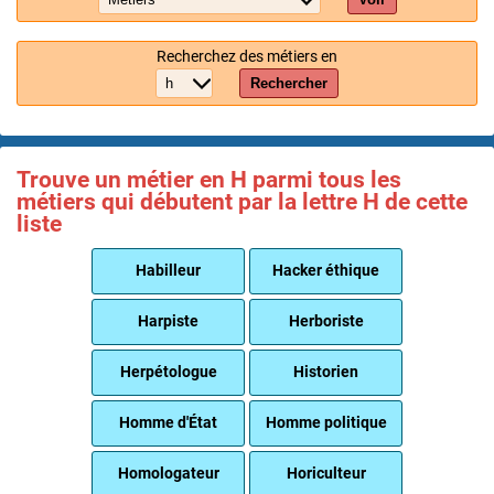
Recherchez des métiers en
Rechercher
Trouve un métier en H parmi tous les
métiers qui débutent par la lettre H de cette
liste
Habilleur
Hacker éthique
Harpiste
Herboriste
Herpétologue
Historien
Homme d'État
Homme politique
Homologateur
Horiculteur