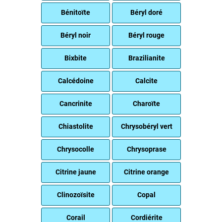
Bénitoïte
Béryl doré
Béryl noir
Béryl rouge
Bixbite
Brazilianite
Calcédoine
Calcite
Cancrinite
Charoïte
Chiastolite
Chrysobéryl vert
Chrysocolle
Chrysoprase
Citrine jaune
Citrine orange
Clinozoïsite
Copal
Corail
Cordiérite