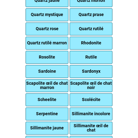
Quartz jaune
Quartz morion
Quartz mystique
Quartz prase
Quartz rose
Quartz rutilé
Quartz rutilé marron
Rhodonite
Rosolite
Rutile
Sardoine
Sardonyx
Scapolite œil de chat
Scapolite œil de chat
marron
noir
Scheelite
Scolécite
Serpentine
Sillimanite incolore
Sillimanite œil de
Sillimanite jaune
chat