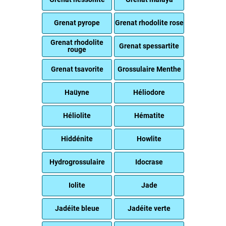
Grenat pyrope
Grenat rhodolite rose
Grenat rhodolite
Grenat spessartite
rouge
Grenat tsavorite
Grossulaire Menthe
Haüyne
Héliodore
Héliolite
Hématite
Hiddénite
Howlite
Hydrogrossulaire
Idocrase
Iolite
Jade
Jadéite bleue
Jadéite verte