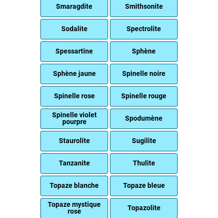
Smaragdite
Smithsonite
Sodalite
Spectrolite
Spessartine
Sphène
Sphène jaune
Spinelle noire
Spinelle rose
Spinelle rouge
Spinelle violet
Spodumène
pourpre
Staurolite
Sugilite
Tanzanite
Thulite
Topaze blanche
Topaze bleue
Topaze mystique
Topazolite
rose