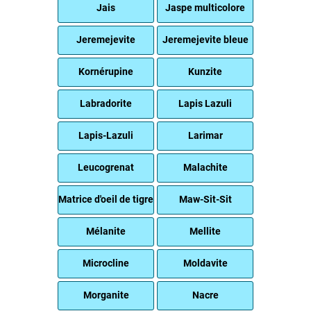
Jais
Jaspe multicolore
Jeremejevite
Jeremejevite bleue
Kornérupine
Kunzite
Labradorite
Lapis Lazuli
Lapis-Lazuli
Larimar
Leucogrenat
Malachite
Matrice d'oeil de tigre
Maw-Sit-Sit
Mélanite
Mellite
Microcline
Moldavite
Morganite
Nacre