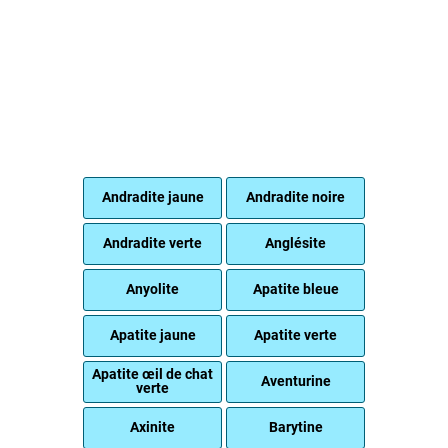
Andradite jaune
Andradite noire
Andradite verte
Anglésite
Anyolite
Apatite bleue
Apatite jaune
Apatite verte
Apatite œil de chat
Aventurine
verte
Axinite
Barytine