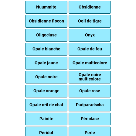
Nuummite
Obsidienne
Obsidienne flocon
Oeil de tigre
Oligoclase
Onyx
Opale blanche
Opale de feu
Opale jaune
Opale multicolore
Opale noire
Opale noire
multicolore
Opale orange
Opale rose
Opale œil de chat
Padparadscha
Painite
Périclase
Péridot
Perle