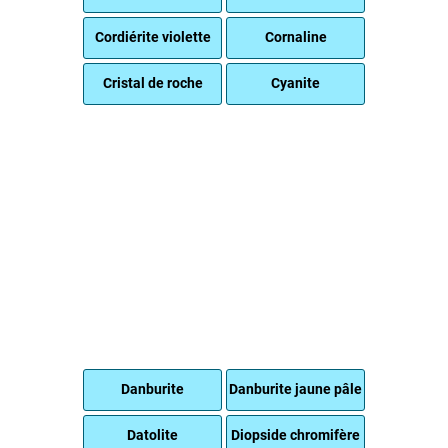
Cordiérite violette
Cornaline
Cristal de roche
Cyanite
Danburite
Danburite jaune pâle
Datolite
Diopside chromifère