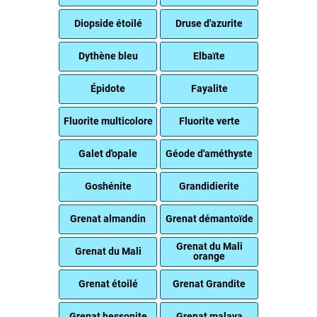
Diopside étoilé
Druse d'azurite
Dythène bleu
Elbaïte
Épidote
Fayalite
Fluorite multicolore
Fluorite verte
Galet d'opale
Géode d'améthyste
Goshénite
Grandidierite
Grenat almandin
Grenat démantoïde
Grenat du Mali
Grenat du Mali
orange
Grenat étoilé
Grenat Grandite
Grenat hessonite
Grenat malaya