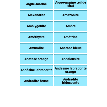
Aigue-marine œil de
Aigue-marine
chat
Alexandrite
Amazonite
Amblygonite
Ambre
Améthyste
Amétrine
Ammolite
Anatase bleue
Anatase orange
Andalousite
Andésine labradorite
Andésine labradorite
orange
Andradite
Andradite brune
iridescente