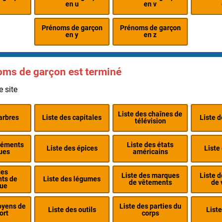
en u
en v
Prénoms de garçon
Prénoms de garçon
en y
en z
oms de garçon est terminé
e site
Liste des chaînes de
arbres
Liste des capitales
Liste 
télévision
éléments
Liste des états
Liste des épices
Liste
ues
américains
des
Liste des marques
Liste 
nts de
Liste des légumes
de vêtements
de 
ue
oyens de
Liste des parties du
Liste des outils
Liste
ort
corps