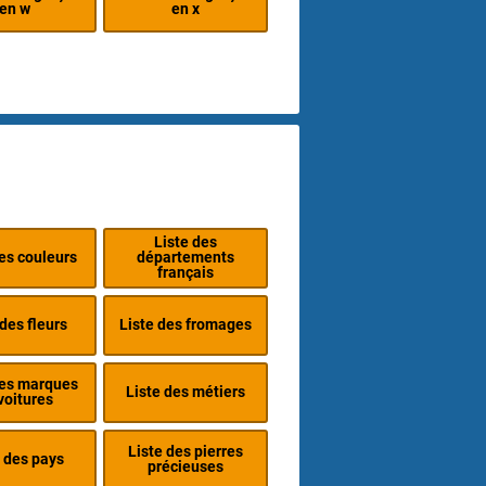
en w
en x
Liste des
des couleurs
départements
français
 des fleurs
Liste des fromages
des marques
Liste des métiers
voitures
Liste des pierres
 des pays
précieuses