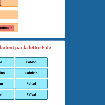
rofondir
tent par la lettre F de
io
Fabion
cius
Fabrizio
an
Fahad
al
Faïsal