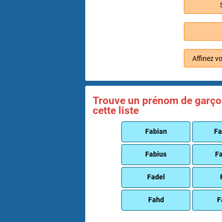
Affinez v
Trouve un prénom de garçon 
cette liste
Fabian
Fa
Fabius
Fa
Fadel
Fahd
F