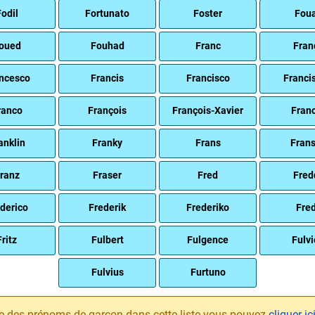
odil
Fortunato
Foster
Fou
oued
Fouhad
Franc
Fran
ncesco
Francis
Francisco
Franci
ranco
François
François-Xavier
Fran
anklin
Franky
Frans
Fran
ranz
Fraser
Fred
Fred
derico
Frederik
Frederiko
Fre
Fritz
Fulbert
Fulgence
Fulv
Fulvius
Furtuno
e des prénoms de garçon dans cette liste vous pouvez
cliquer-ic