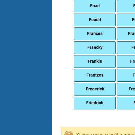
Foad
F
Foudil
F
Francés
Fra
Francky
F
Frankie
Fr
Frantzes
F
Frederick
Fre
Friedrich
Si vous pensez qu'il manqu