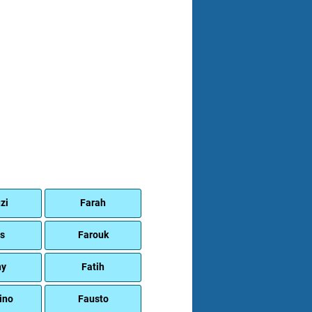
zi
Farah
is
Farouk
hy
Fatih
ino
Fausto