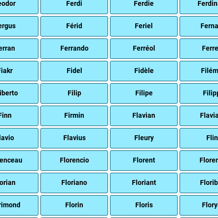
eodor
Ferdi
Ferdie
Ferdi
ergus
Férid
Feriel
Fern
erran
Ferrando
Ferréol
Ferr
iakr
Fidel
Fidèle
Filé
liberto
Filip
Filipe
Filip
Finn
Firmin
Flavian
Flavi
lavio
Flavius
Fleury
Flin
renceau
Florencio
Florent
Flore
orian
Floriano
Floriant
Florib
rimond
Florin
Floris
Flor