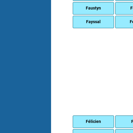
Faustyn
F
Fayssal
F
Félicien
F