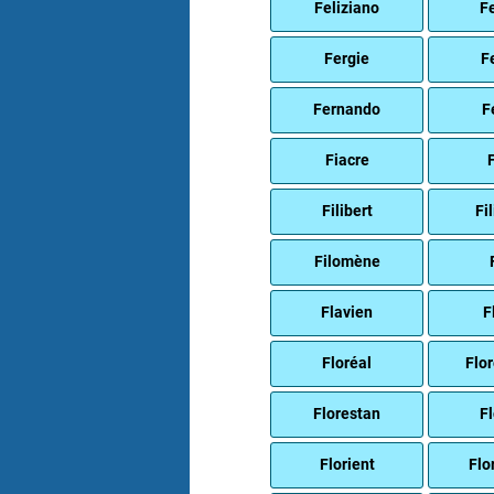
Feliziano
F
Fergie
F
Fernando
F
Fiacre
F
Filibert
Fi
Filomène
Flavien
F
Floréal
Flo
Florestan
Fl
Florient
Flo