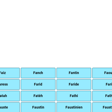
Faiz
Fanch
Fantin
Faou
aress
Farid
Faride
Far
atah
Fatèh
Fathi
Fat
auste
Faustin
Faustinien
Faust