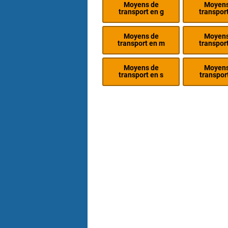
Moyens de
Moyens
transport en g
transport
Moyens de
Moyens
transport en m
transport
Moyens de
Moyens
transport en s
transport