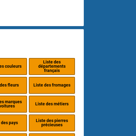
Liste des
des couleurs
départements
français
 des fleurs
Liste des fromages
des marques
Liste des métiers
voitures
Liste des pierres
 des pays
précieuses