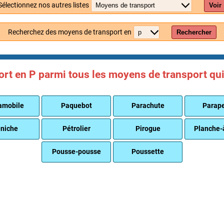
Sélectionnez nos autres listes
Voir
Recherchez des moyens de transport en
Rechercher
t en P parmi tous les moyens de transport qui 
amobile
Paquebot
Parachute
Parap
niche
Pétrolier
Pirogue
Planche-
Pousse-pousse
Poussette