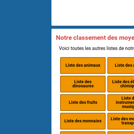
Notre classement des moyen
Voici toutes les autres listes de notr
Liste des animaux
Liste des 
Liste des
Liste des 
dinosaures
chimiq
Liste 
Liste des fruits
instrume
musiq
Liste des m
Liste des monnaies
transp