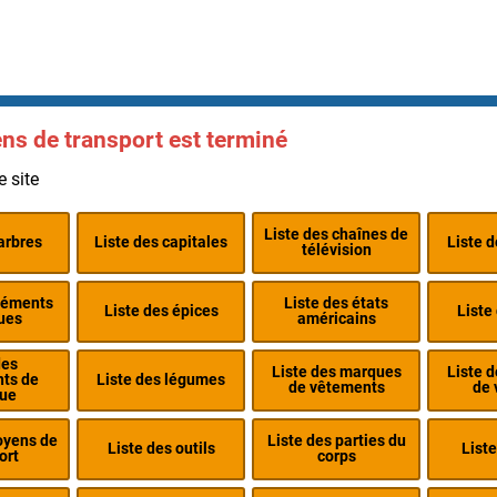
s de transport est terminé
e site
Liste des chaînes de
arbres
Liste des capitales
Liste 
télévision
éléments
Liste des états
Liste des épices
Liste
ues
américains
des
Liste des marques
Liste 
nts de
Liste des légumes
de vêtements
de 
ue
oyens de
Liste des parties du
Liste des outils
Liste
ort
corps