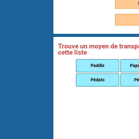
Trouve un moyen de transpor
cette liste
Paddle
Pap
Pédalo
Pé