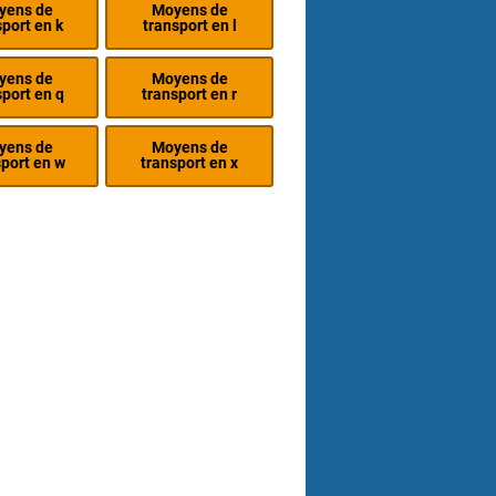
yens de
Moyens de
sport en k
transport en l
yens de
Moyens de
sport en q
transport en r
yens de
Moyens de
port en w
transport en x