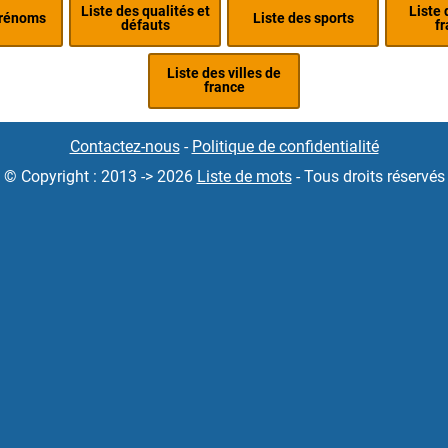
Liste des qualités et
Liste 
prénoms
Liste des sports
défauts
fr
Liste des villes de
france
Contactez-nous
-
Politique de confidentialité
© Copyright : 2013 -> 2026
Liste de mots
- Tous droits réservés