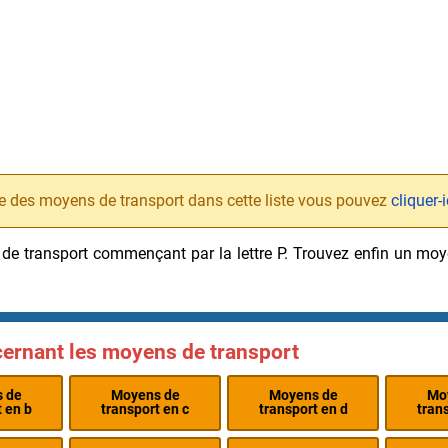
e des moyens de transport dans cette liste vous pouvez
cliquer-
s de transport commençant par la lettre P. Trouvez enfin un m
cernant les moyens de transport
 de
Moyens de
Moyens de
Mo
 en b
transport en c
transport en d
tran