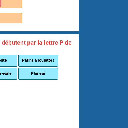
débutent par la lettre P de
ente
Patins à roulettes
à-voile
Planeur