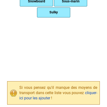
Snowboard
Sous-marin
Sulky
Si vous pensez qu'il manque des moyens de
transport dans cette liste vous pouvez
cliquer-
ici pour les ajouter
!