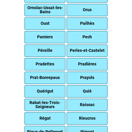
Ornolac-Ussat-les-
Orus
Bains
Oust
Pailhès
Pamiers
Pech
Péreille
Perles-et-Castelet
Pradettes
Pradières
Prat-Bonrepaux
Prayols
Quérigut
Quié
Rabat-les-Trois-
Raissac
Seigneurs
Régat
Rieucros
Rieux-de-Pelleport
Rimont