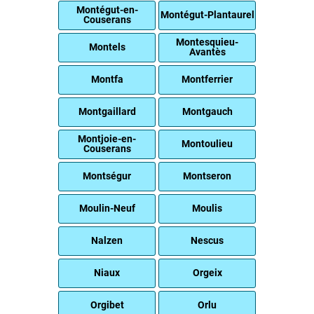
Montégut-en-
Montégut-Plantaurel
Couserans
Montesquieu-
Montels
Avantès
Montfa
Montferrier
Montgaillard
Montgauch
Montjoie-en-
Montoulieu
Couserans
Montségur
Montseron
Moulin-Neuf
Moulis
Nalzen
Nescus
Niaux
Orgeix
Orgibet
Orlu