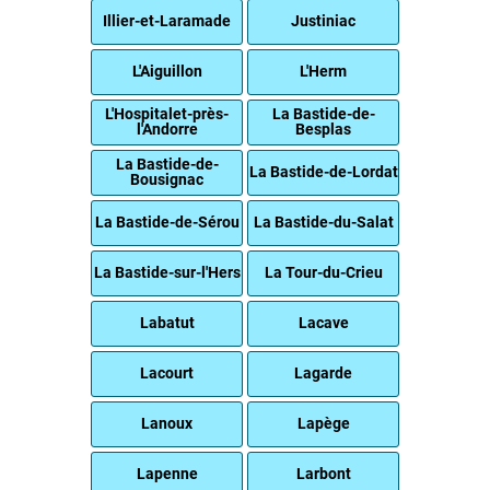
Illier-et-Laramade
Justiniac
L'Aiguillon
L'Herm
L'Hospitalet-près-
La Bastide-de-
l'Andorre
Besplas
La Bastide-de-
La Bastide-de-Lordat
Bousignac
La Bastide-de-Sérou
La Bastide-du-Salat
La Bastide-sur-l'Hers
La Tour-du-Crieu
Labatut
Lacave
Lacourt
Lagarde
Lanoux
Lapège
Lapenne
Larbont