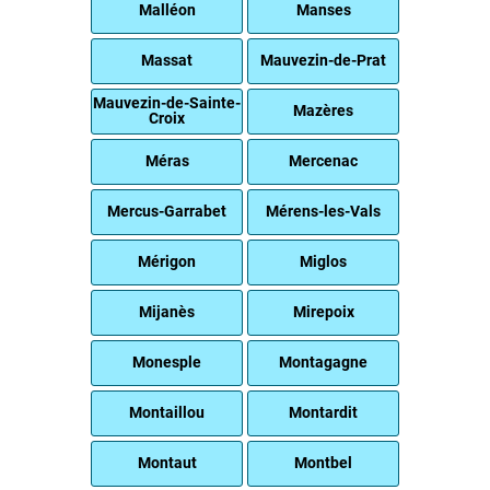
Malléon
Manses
Massat
Mauvezin-de-Prat
Mauvezin-de-Sainte-
Mazères
Croix
Méras
Mercenac
Mercus-Garrabet
Mérens-les-Vals
Mérigon
Miglos
Mijanès
Mirepoix
Monesple
Montagagne
Montaillou
Montardit
Montaut
Montbel