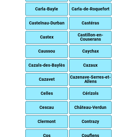
Carla-Bayle
Carla-de-Roquefort
Castelnau-Durban
Castéras
Castillon-en-
Castex
Couserans
Caussou
Caychax
Cazals-des-Baylès
Cazaux
Cazenave-Serres-et-
Cazavet
Allens
Celles
Cérizols
Cescau
Château-Verdun
Clermont
Contrazy
Cos
Couflens