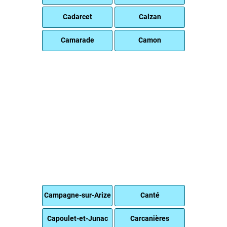
Cadarcet
Calzan
Camarade
Camon
Campagne-sur-Arize
Canté
Capoulet-et-Junac
Carcanières