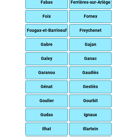
Fabas
Ferrières-sur-Ariège
Foix
Fornex
Fougax-et-Barrineuf
Freychenet
Gabre
Gajan
Galey
Ganac
Garanou
Gaudiès
Génat
Gestiès
Goulier
Gourbit
Gudas
Ignaux
Ilhat
Illartein