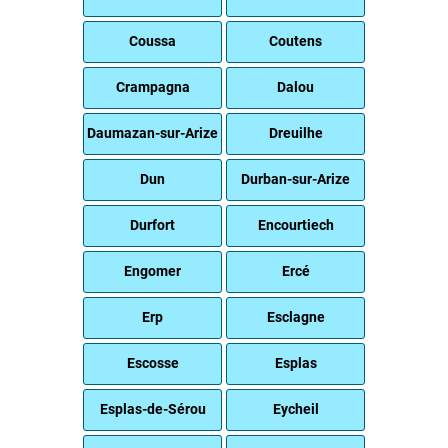
Coussa
Coutens
Crampagna
Dalou
Daumazan-sur-Arize
Dreuilhe
Dun
Durban-sur-Arize
Durfort
Encourtiech
Engomer
Ercé
Erp
Esclagne
Escosse
Esplas
Esplas-de-Sérou
Eycheil