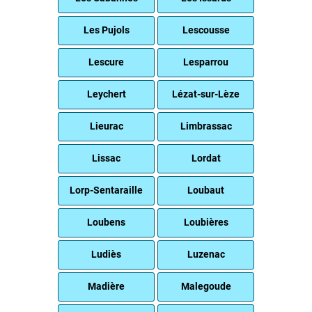
Les Pujols
Lescousse
Lescure
Lesparrou
Leychert
Lézat-sur-Lèze
Lieurac
Limbrassac
Lissac
Lordat
Lorp-Sentaraille
Loubaut
Loubens
Loubières
Ludiès
Luzenac
Madière
Malegoude