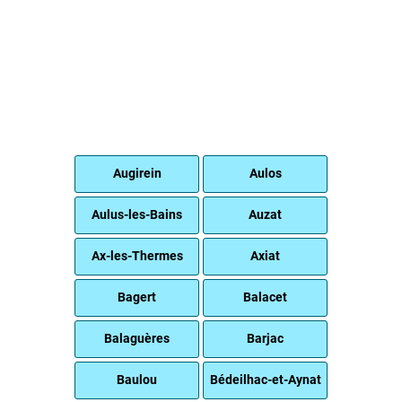
Augirein
Aulos
Aulus-les-Bains
Auzat
Ax-les-Thermes
Axiat
Bagert
Balacet
Balaguères
Barjac
Baulou
Bédeilhac-et-Aynat