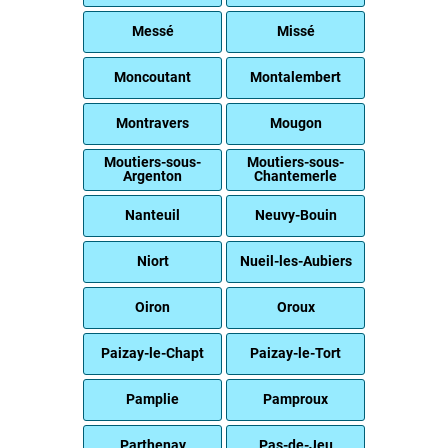
Messé
Missé
Moncoutant
Montalembert
Montravers
Mougon
Moutiers-sous-
Moutiers-sous-
Argenton
Chantemerle
Nanteuil
Neuvy-Bouin
Niort
Nueil-les-Aubiers
Oiron
Oroux
Paizay-le-Chapt
Paizay-le-Tort
Pamplie
Pamproux
Parthenay
Pas-de-Jeu