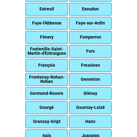
Exireuil
Exoudun
Faye-l'Abbesse
Faye-sur-Ardin
Fénery
Fomperron
Fontenille-Saint-
Fors
Martin-d'Entraigues
François
Fressines
Frontenay-Rohan-
Genneton
Rohan
Germond-Rouvre
Glénay
Gourgé
Gournay-Loizé
Granzay-Gript
Hanc
Irais
Juscorps