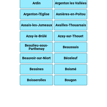
Ardin
Argenton les Vallées
Argenton-l'Eglise
Asnières-en-Poitou
Assais-les-Jumeaux
Availles-Thouarsais
Azay-le-Brûlé
Azay-sur-Thouet
Beaulieu-sous-
Beaussais
Parthenay
Beauvoir-sur-Niort
Béceleuf
Bessines
Boismé
Boisserolles
Bougon