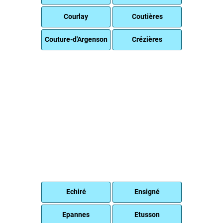
Courlay
Coutières
Couture-d'Argenson
Crézières
Echiré
Ensigné
Epannes
Etusson