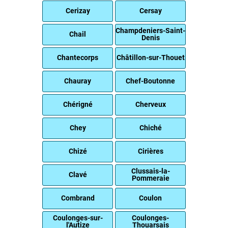
Cerizay
Cersay
Champdeniers-Saint-
Chail
Denis
Chantecorps
Châtillon-sur-Thouet
Chauray
Chef-Boutonne
Chérigné
Cherveux
Chey
Chiché
Chizé
Cirières
Clussais-la-
Clavé
Pommeraie
Combrand
Coulon
Coulonges-sur-
Coulonges-
l'Autize
Thouarsais