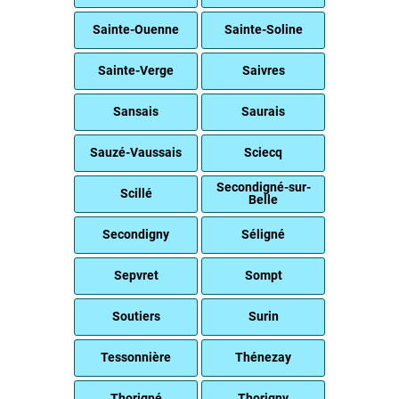
Sainte-Ouenne
Sainte-Soline
Sainte-Verge
Saivres
Sansais
Saurais
Sauzé-Vaussais
Sciecq
Secondigné-sur-
Scillé
Belle
Secondigny
Séligné
Sepvret
Sompt
Soutiers
Surin
Tessonnière
Thénezay
Thorigné
Thorigny