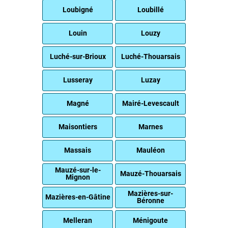
Loubigné
Loubillé
Louin
Louzy
Luché-sur-Brioux
Luché-Thouarsais
Lusseray
Luzay
Magné
Mairé-Levescault
Maisontiers
Marnes
Massais
Mauléon
Mauzé-sur-le-
Mauzé-Thouarsais
Mignon
Mazières-sur-
Mazières-en-Gâtine
Béronne
Melleran
Ménigoute