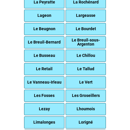
La Peyratte
La Rochénard
Lageon
Largeasse
Le Beugnon
Le Bourdet
Le Breuil-sous-
Le Breuil-Bernard
Argenton
Le Busseau
Le Chillou
Le Retail
Le Tallud
Le Vanneau-Irleau
Le Vert
Les Fosses
Les Groseillers
Lezay
Lhoumois
Limalonges
Lorigné