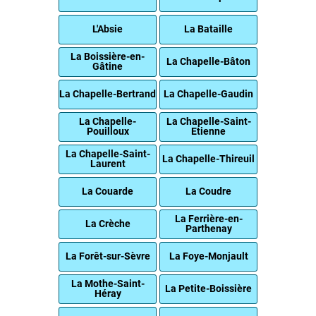
L'Absie
La Bataille
La Boissière-en-
La Chapelle-Bâton
Gâtine
La Chapelle-Bertrand
La Chapelle-Gaudin
La Chapelle-
La Chapelle-Saint-
Pouilloux
Etienne
La Chapelle-Saint-
La Chapelle-Thireuil
Laurent
La Couarde
La Coudre
La Ferrière-en-
La Crèche
Parthenay
La Forêt-sur-Sèvre
La Foye-Monjault
La Mothe-Saint-
La Petite-Boissière
Héray