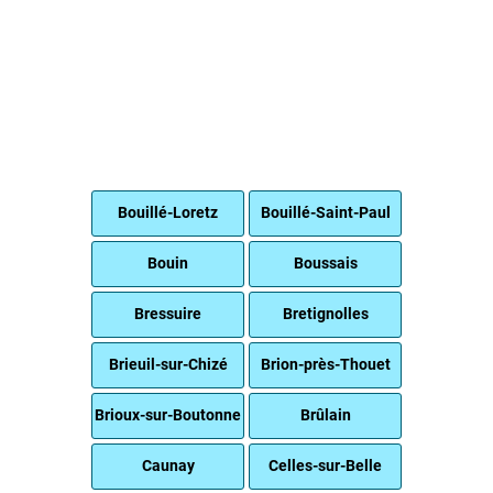
Bouillé-Loretz
Bouillé-Saint-Paul
Bouin
Boussais
Bressuire
Bretignolles
Brieuil-sur-Chizé
Brion-près-Thouet
Brioux-sur-Boutonne
Brûlain
Caunay
Celles-sur-Belle