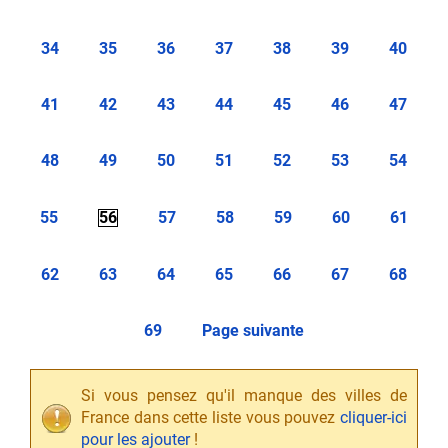
34
35
36
37
38
39
40
41
42
43
44
45
46
47
48
49
50
51
52
53
54
55
56
57
58
59
60
61
62
63
64
65
66
67
68
69
Page suivante
Si vous pensez qu'il manque des villes de
France dans cette liste vous pouvez
cliquer-ici
pour les ajouter
!