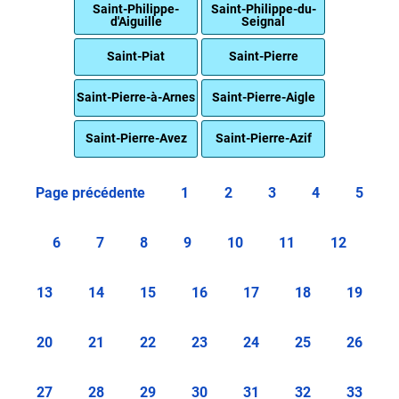
Saint-Philippe-
Saint-Philippe-du-
d'Aiguille
Seignal
Saint-Piat
Saint-Pierre
Saint-Pierre-à-Arnes
Saint-Pierre-Aigle
Saint-Pierre-Avez
Saint-Pierre-Azif
Page précédente
1
2
3
4
5
6
7
8
9
10
11
12
13
14
15
16
17
18
19
20
21
22
23
24
25
26
27
28
29
30
31
32
33