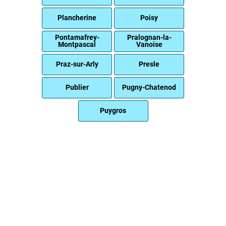
Plancherine
Poisy
Pontamafrey-
Pralognan-la-
Montpascal
Vanoise
Praz-sur-Arly
Presle
Publier
Pugny-Chatenod
Puygros